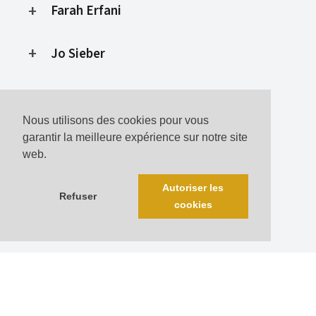
Farah Erfani
Jo Sieber
L'Oncle Pi
Nous utilisons des cookies pour vous
Sébastien Tourreau
garantir la meilleure expérience sur notre site
web.
Javier Patiño (Oberlin)
Autoriser les
Refuser
cookies
NELA
Zalia