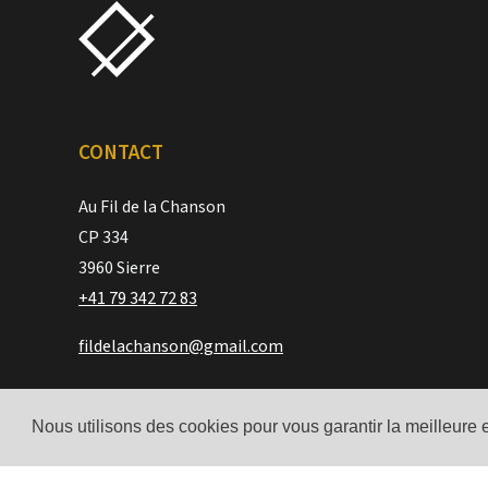
CONTACT
Au Fil de la Chanson
CP 334
3960 Sierre
+41 79 342 72 83
fildelachanson@gmail.com
Nous utilisons des cookies pour vous garantir la meilleure 
© Au fil de la Chanson 2026
-
Site par
Scandola Agence Digitale