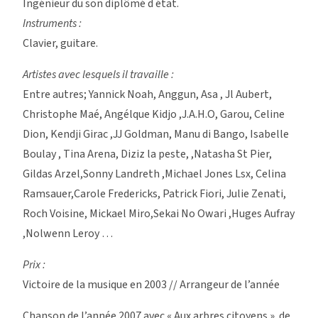
Ingénieur du son diplômé d état.
Instruments :
Clavier, guitare.
Artistes avec lesquels il travaille :
Entre autres; Yannick Noah, Anggun, Asa , Jl Aubert,
Christophe Maé, Angélque Kidjo ,J.A.H.O, Garou, Celine
Dion,
Kendji Girac
,JJ Goldman, Manu di Bango, Isabelle
Boulay , Tina Arena, Diziz la peste, ,Natasha St Pier,
Gildas Arzel,Sonny Landreth ,Michael Jones Lsx, Celina
Ramsauer,Carole Fredericks, Patrick Fiori, Julie Zenati,
Roch Voisine, Mickael Miro,Sekai No Owari ,Huges Aufray
,Nolwenn Leroy …
Prix :
Victoire de la musique en 2003 // Arrangeur de l’année
Chanson de l’année 2007
avec « A
ux arbres citoyens »
de