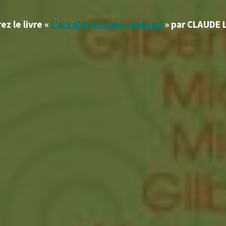
z le livre «
L’art d’écrire une chanson
» par CLAUDE